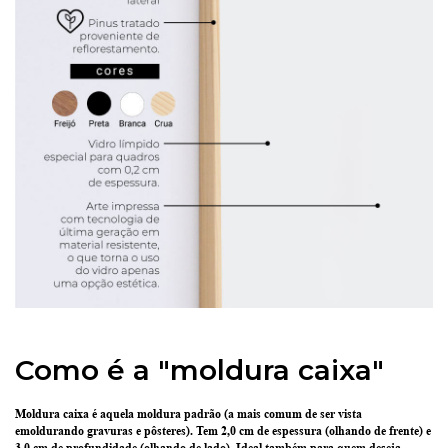
Como é a "moldura caixa"
Moldura caixa é aquela moldura padrão
(a mais comum de ser vista
emoldurando gravuras e pôsteres).
Tem 2,0 cm de espessura
(olhando de frente) e
3,0 cm de profundidade
(olhando de lado). Ideal também para quem deseja