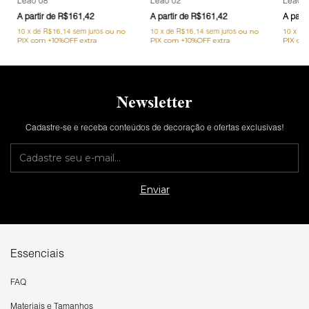
Leão 08
Leão 02
Leão 
R$161,42
R$161,42
10
x
de
R$16,14
sem juros
10
x
de
R$16,14
sem juros
10
x
de
Newsletter
Cadastre-se e receba conteúdos de decoração e ofertas exclusivas!
Essenciais
FAQ
Materiais e Tamanhos