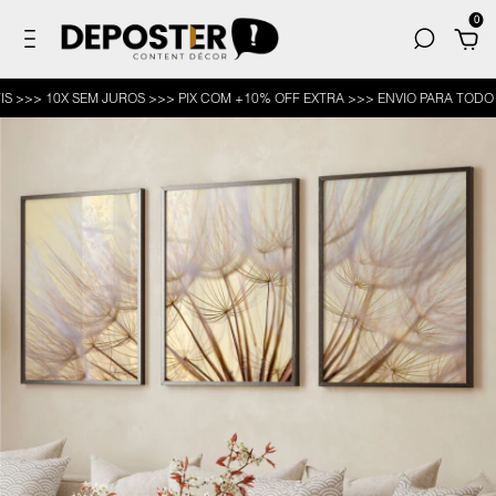
0
> 10X SEM JUROS >>> PIX COM +10% OFF EXTRA >>> ENVIO PARA TODO O BR