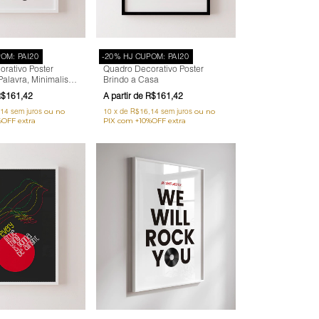
OM: PAI20
-20% HJ CUPOM: PAI20
rativo Poster
Quadro Decorativo Poster
alavra, Minimalista,
Brindo a Casa
co
$161,42
R$161,42
,14
sem juros
10
x
de
R$16,14
sem juros