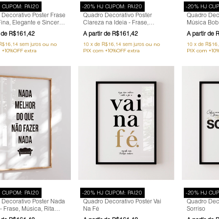
J CUPOM: PAI20
-20% HJ CUPOM: PAI20
-20% HJ CUP
Decorativo Poster Frase
Quadro Decorativo Poster
Quadro Deco
ina, Elegante e Sincera -
Clareza na Ideia - Frase,
Música Bob M
 Lulu Santos
Música, Emicida
Birds, Motiv
R$161,42
R$161,42
R
R$16,14
sem juros
10
x
de
R$16,14
sem juros
10
x
de
R$16
J CUPOM: PAI20
-20% HJ CUPOM: PAI20
-20% HJ CUP
 Decorativo Poster Nada
Quadro Decorativo Poster Vai
Quadro Deco
- Frase, Música, Rita
Na Fé
Sorriso
ania de Você