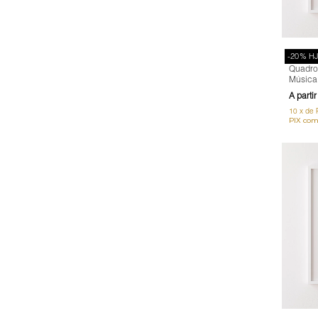
-20% H
Quadro 
Música
Que se 
10
x
de