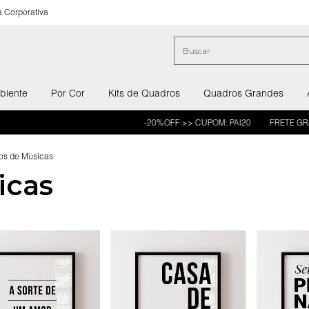
 Corporativa
biente
Por Cor
Kits de Quadros
Quadros Grandes
-20%OFF >> CUPOM: PAI20
FRETE GRÁTIS >>> 10X S
os de Músicas
icas