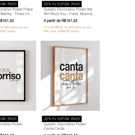
OM: PAI20
-20% HJ CUPOM: PAI20
rativo Poster Frase
Quadro Decorativo Poster We
arley - Three Little
Will Rock You - Frase, Música,
acional
Banda, Rock, Queen
$161,42
R$161,42
,14
sem juros
10
x
de
R$16,14
sem juros
OM: PAI20
-20% HJ CUPOM: PAI20
rativo Poster
Quadro Decorativo Poster
Canta Canta