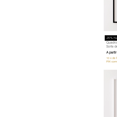
-20% H
Quadro 
Sorte d
Frase,
10
x
de