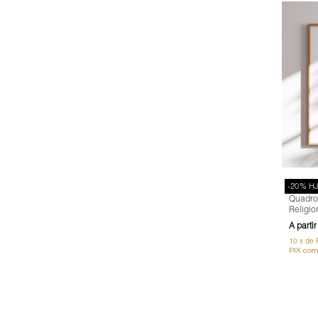
-20% H
Quadro
Religio
10
x
de