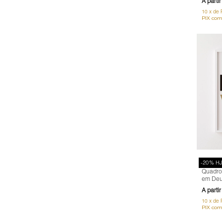
10
x
de
-20% H
Quadro 
em Deu
10
x
de