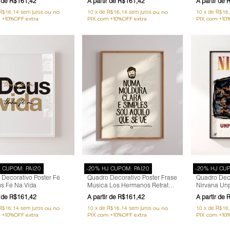
R$161,42
R$161,42
R
R$16,14
sem juros
10
x
de
R$16,14
sem juros
10
x
de
R$16
J CUPOM: PAI20
-20% HJ CUPOM: PAI20
-20% HJ CUP
Decorativo Poster Fé
Quadro Decorativo Poster Frase
Quadro Deco
s Fé Na Vida
Música Los Hermanos Retrato
Nirvana Unp
Pra Iaiá
R$161,42
R$161,42
R
R$16,14
sem juros
10
x
de
R$16,14
sem juros
10
x
de
R$16