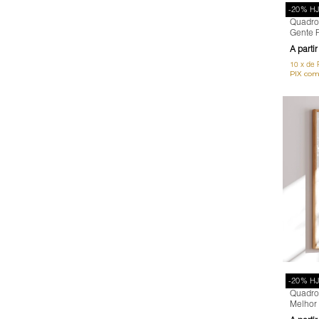
-20% H
Quadro 
Gente F
Música,
10
x
de
-20% H
Quadro
Melhor 
Lee, M