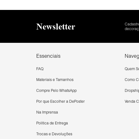
Newsletter
Cadastr
decoraçã
Essenciais
Nave
FAQ
Quem S
Materiais e Tamanhos
Como C
Compre Pelo WhatsApp
Dropshi
Por que Escolher a DePoster
Venda C
Na Imprensa
Política de Entrega
Trocas e Devoluções