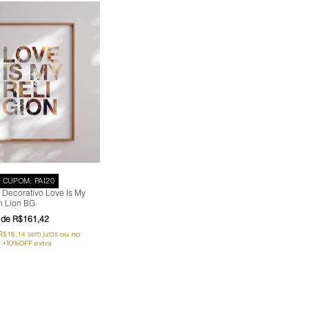
J CUPOM: PAI20
 Decorativo Love Is My
n Lion BG
R$161,42
R$16,14
sem juros