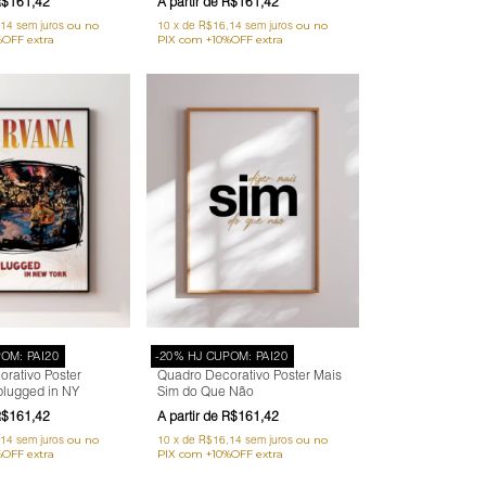
$161,42
R$161,42
,14
sem juros
10
x
de
R$16,14
sem juros
OM: PAI20
-20% HJ CUPOM: PAI20
rativo Poster
Quadro Decorativo Poster Mais
lugged in NY
Sim do Que Não
$161,42
R$161,42
,14
sem juros
10
x
de
R$16,14
sem juros