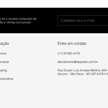
e-se e receba conteúdos de
o e ofertas exclusivas!
gação
Entre em contato
omos
(11) 97480-4478
omprar
atendimento@deposter.com.br
pping
Rua Doutor Luís Arrobas Martins, 664 
Socorro - São Paulo - SP, CEP 04781-0
orporativa