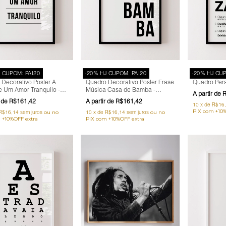
J CUPOM: PAI20
-20% HJ CUPOM: PAI20
-20% HJ CUP
Decorativo Poster A
Quadro Decorativo Poster Frase
Quadro Per
e Um Amor Tranquilo -
Música Casa de Bamba -
R
 Música, Cazuza
Samba, Carnaval
R$161,42
R$161,42
10
x
de
R$16
R$16,14
sem juros
10
x
de
R$16,14
sem juros