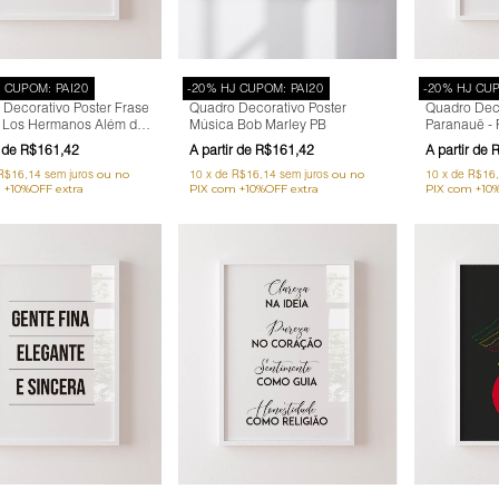
J CUPOM: PAI20
-20% HJ CUPOM: PAI20
-20% HJ CUP
Decorativo Poster Frase
Quadro Decorativo Poster
Quadro Deco
 Los Hermanos Além do
Música Bob Marley PB
Paranauê - P
Vê - Teste de Visão
Preto, Bran
R$161,42
R$161,42
R
R$16,14
sem juros
10
x
de
R$16,14
sem juros
10
x
de
R$16