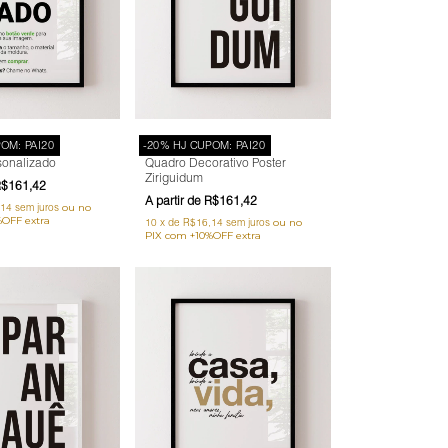
OM: PAI20
-20% HJ CUPOM: PAI20
sonalizado
Quadro Decorativo Poster
Ziriguidum
$161,42
R$161,42
,14
sem juros
10
x
de
R$16,14
sem juros