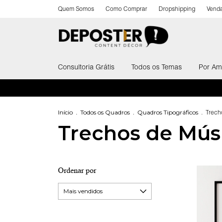
Quem Somos
Como Comprar
Dropshipping
Venda
Consultoria Grátis
Todos os Temas
Por Am
Início
.
Todos os Quadros
.
Quadros Tipográficos
.
Trech
Trechos de Mús
Ordenar por