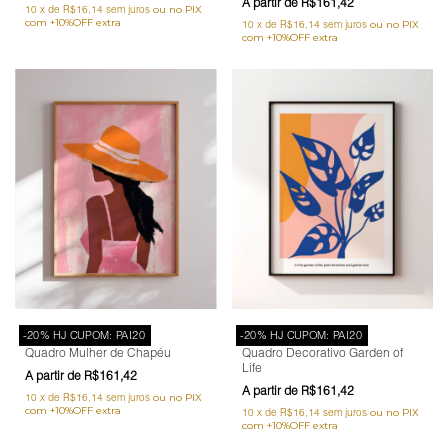
R$161,42
10
x
de
R$16,14
sem juros
10
x
de
R$16,14
sem juros
-20% HJ CUPOM: PAI20
-20% HJ CUPOM: PAI20
Quadro Mulher de Chapéu
Quadro Decorativo Garden of
Life
R$161,42
R$161,42
10
x
de
R$16,14
sem juros
10
x
de
R$16,14
sem juros