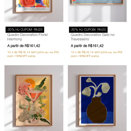
-20% HJ CUPOM: PAI20
-20% HJ CUPOM: PAI20
Quadro Decorativo Floral
Quadro Decorativo Gato no
Harmony
Travesseiro
R$161,42
R$161,42
10
x
de
R$16,14
sem juros
10
x
de
R$16,14
sem juros