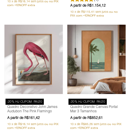
10
x
de
R$16,14
sem juros
R$1.154,12
10
x
de
R$115,41
sem juros
-20% HJ CUPOM: PAI20
-20% HJ CUPOM: PAI20
Quadro Decorativo John James
Quadro Grande Canvas Portal
Audubon The Pink Flamingo
Mar 3 Tamanhos
R$161,42
R$852,61
10
x
de
R$16,14
sem juros
10
x
de
R$85,26
sem juros