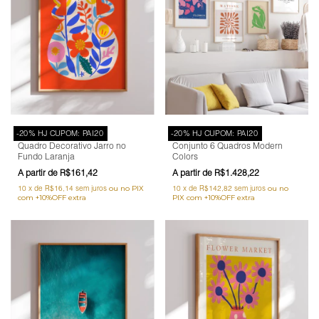
-20% HJ CUPOM: PAI20
-20% HJ CUPOM: PAI20
Quadro Decorativo Jarro no
Conjunto 6 Quadros Modern
Fundo Laranja
Colors
R$161,42
R$1.428,22
10
x
de
R$16,14
sem juros
10
x
de
R$142,82
sem juros