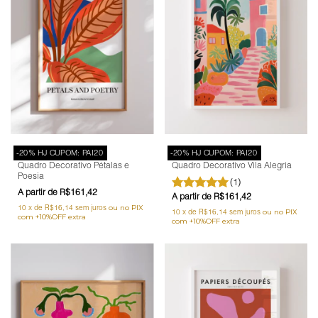
-20% HJ CUPOM: PAI20
-20% HJ CUPOM: PAI20
Quadro Decorativo Pétalas e
Quadro Decorativo Vila Alegria
Poesia
(1)
R$161,42
R$161,42
10
x
de
R$16,14
sem juros
10
x
de
R$16,14
sem juros