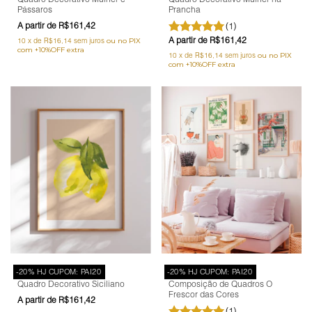
Pássaros
Prancha
R$161,42
(1)
R$161,42
10
x
de
R$16,14
sem juros
10
x
de
R$16,14
sem juros
-20% HJ CUPOM: PAI20
-20% HJ CUPOM: PAI20
Quadro Decorativo Siciliano
Composição de Quadros O
Frescor das Cores
R$161,42
(1)