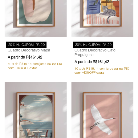
-20% HJ CUPOM: PAI20
-20% HJ CUPOM: PAI20
Quadro Decorativo Maçã
Quadro Decorativo Gato
Preguiçoso
R$161,42
R$161,42
10
x
de
R$16,14
sem juros
10
x
de
R$16,14
sem juros