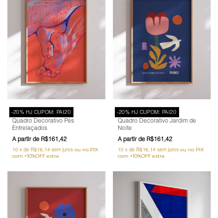
-20% HJ CUPOM: PAI20
-20% HJ CUPOM: PAI20
Quadro Decorativo Pés
Quadro Decorativo Jardim de
Entrelaçados
Noite
R$161,42
R$161,42
10
x
de
R$16,14
sem juros
10
x
de
R$16,14
sem juros