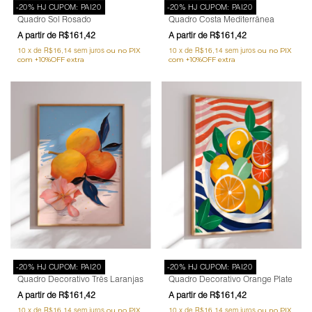
-20% HJ CUPOM: PAI20
-20% HJ CUPOM: PAI20
Quadro Sol Rosado
Quadro Costa Mediterrânea
R$161,42
R$161,42
10
x
de
R$16,14
sem juros
10
x
de
R$16,14
sem juros
-20% HJ CUPOM: PAI20
-20% HJ CUPOM: PAI20
Quadro Decorativo Três Laranjas
Quadro Decorativo Orange Plate
R$161,42
R$161,42
10
x
de
R$16,14
sem juros
10
x
de
R$16,14
sem juros