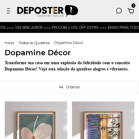
0
 SEM JUROS >>> PIX COM +10% OFF EXTRA >>> ENVIO PARA TODO O BR
-
Início
.
Todos os Quadros
.
Dopamine Décor
Dopamine Décor
Transforme sua casa em uma explosão de felicidade com o conceito
Dopamine Décor! Veja esta seleção de quadros alegres e vibrantes.
Ordenar