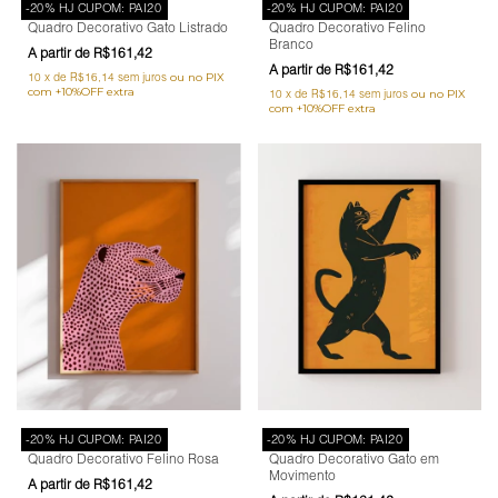
-20% HJ CUPOM: PAI20
-20% HJ CUPOM: PAI20
Quadro Decorativo Gato Listrado
Quadro Decorativo Felino
Branco
R$161,42
R$161,42
10
x
de
R$16,14
sem juros
10
x
de
R$16,14
sem juros
-20% HJ CUPOM: PAI20
-20% HJ CUPOM: PAI20
Quadro Decorativo Felino Rosa
Quadro Decorativo Gato em
Movimento
R$161,42