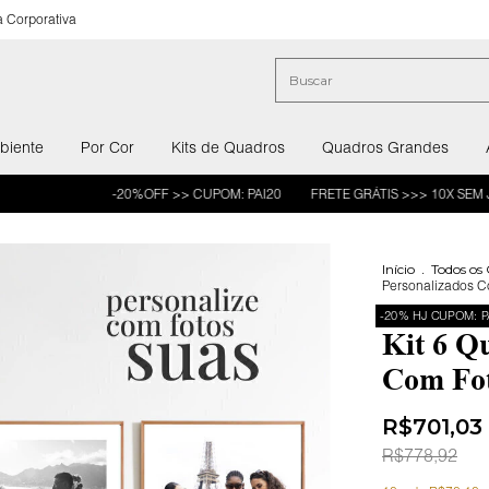
 Corporativa
biente
Por Cor
Kits de Quadros
Quadros Grandes
-20%OFF >> CUPOM: PAI20
FRETE GRÁTIS >>> 10X SEM JUROS >>
Início
.
Todos os
Personalizados 
-20% HJ CUPOM: P
Kit 6 Q
Com Fot
R$701,03
R$778,92