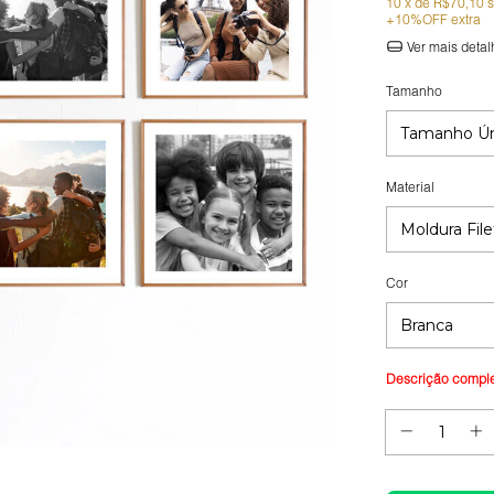
10
x de
R$70,10
Ver mais detal
Tamanho
Material
Cor