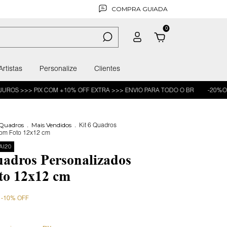
COMPRA GUIADA
0
Artistas
Personalize
Clientes
> PIX COM +10% OFF EXTRA >>> ENVIO PARA TODO O BR
-20%OFF >> CUP
 Quadros
.
Mais Vendidos
.
Kit 6 Quadros
Com Foto 12x12 cm
AI20
uadros Personalizados
o 12x12 cm
-
10
%
OFF