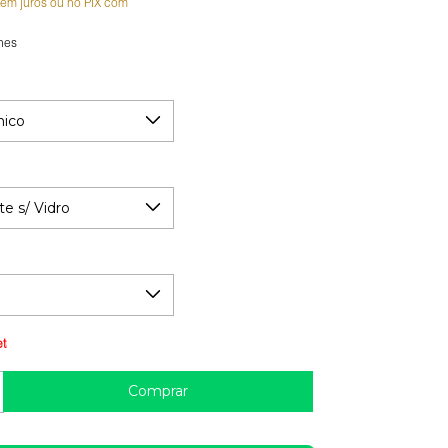
sem juros
hes
Guia de medidas