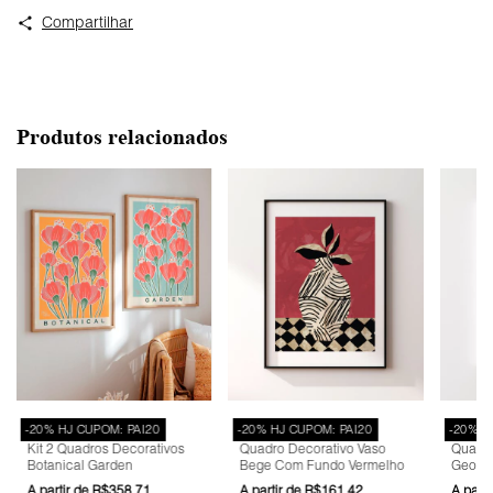
Compartilhar
Produtos relacionados
-20% HJ CUPOM: PAI20
-20% HJ CUPOM: PAI20
-20% H
Kit 2 Quadros Decorativos
Quadro Decorativo Vaso
Quadro
Botanical Garden
Bege Com Fundo Vermelho
Geomét
R$358,71
R$161,42