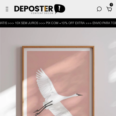
0
>>> 10X SEM JUROS >>> PIX COM +10% OFF EXTRA >>> ENVIO PARA TODO O 