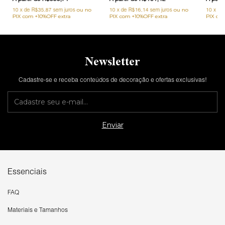
10
x
de
R$35,87
sem juros
10
x
de
R$16,14
sem juros
10
x
de
Newsletter
Cadastre-se e receba conteúdos de decoração e ofertas exclusivas!
Essenciais
FAQ
Materiais e Tamanhos