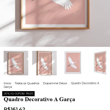
Início
.
Todos os Quadros
.
Dopamine Décor
.
Quadro Decorativo A
Garça
-20% HJ CUPOM: PAI20
Quadro Decorativo A Garça
R$161,42