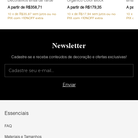
Decorativos Brisa da Tarde
Orgânico Color Block
Brisa 
R$358,71
R$179,35
10
x
de
R$35,87
sem juros
10
x
de
R$17,94
sem juros
10
x
de
Newsletter
Cadastre-se e receba conteúdos de decoração e ofertas exclusivas!
Essenciais
FAQ
Materiais e Tamanhos