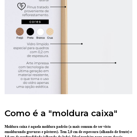
Como é a "moldura caixa"
Moldura caixa é aquela moldura padrão
(a mais comum de ser vista
emoldurando gravuras e pôsteres).
Tem 2,0 cm de espessura
(olhando de frente) e
3,0 cm de profundidade
(olhando de lado). Ideal também para quem deseja