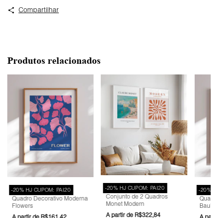
Compartilhar
Produtos relacionados
-20% HJ CUPOM: PAI20
-20% HJ CUPOM: PAI20
-20% H
Conjunto de 2 Quadros
Quadro Decorativo Moderna
Quadro
Monet Modern
Flowers
Bauhau
R$322,84
R$161,42