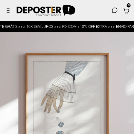
0
ÁTIS >>> 10X SEM JUROS >>> PIX COM +10% OFF EXTRA >>> ENVIO PARA TO