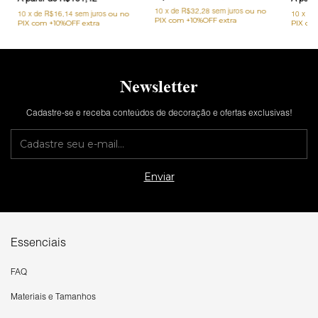
10
x
de
R$32,28
sem juros
10
x
de
R$16,14
sem juros
10
x
de
Newsletter
Cadastre-se e receba conteúdos de decoração e ofertas exclusivas!
Essenciais
FAQ
Materiais e Tamanhos