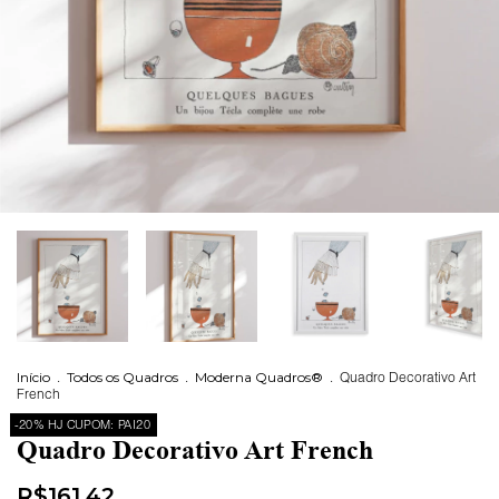
Início
.
Todos os Quadros
.
Moderna Quadros®
.
Quadro Decorativo Art
French
-20% HJ CUPOM: PAI20
Quadro Decorativo Art French
R$161,42