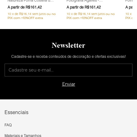
Natureza Folha Costela de
Fotografia Agaves -
Folha 
Adão - Folha Seca
Natureza, Planta, Preto e
Adão -
R$161,42
R$161,42
Branco
10
x
de
R$16,14
sem juros
10
x
de
R$16,14
sem juros
10
x
de
Newsletter
Cadastre-se e receba conteúdos de decoração e ofertas exclusivas!
Essenciais
FAQ
Materiais e Tamanhos