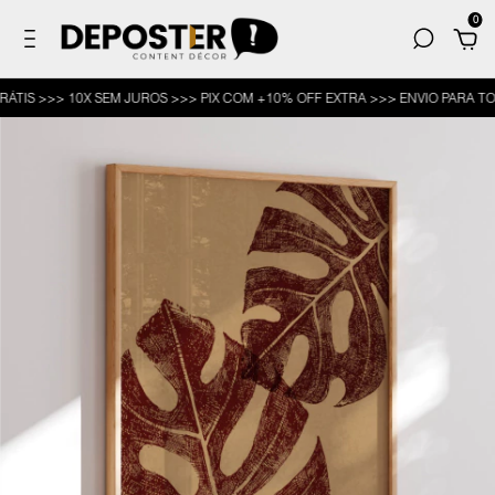
0
 >>> 10X SEM JUROS >>> PIX COM +10% OFF EXTRA >>> ENVIO PARA TODO O