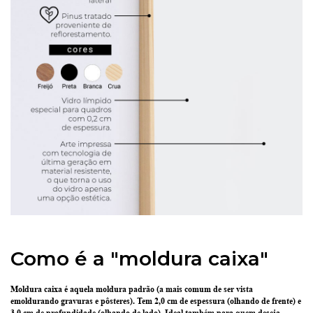
Como é a "moldura caixa"
Moldura caixa é aquela moldura padrão
(a mais comum de ser vista
emoldurando gravuras e pôsteres).
Tem 2,0 cm de espessura
(olhando de frente) e
3,0 cm de profundidade
(olhando de lado). Ideal também para quem deseja