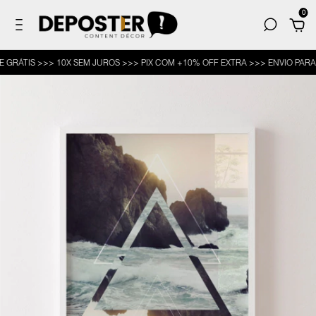
0
TIS >>> 10X SEM JUROS >>> PIX COM +10% OFF EXTRA >>> ENVIO PARA TOD