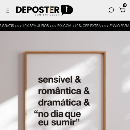
0
TIS >>> 10X SEM JUROS >>> PIX COM +10% OFF EXTRA >>> ENVIO PARA TOD