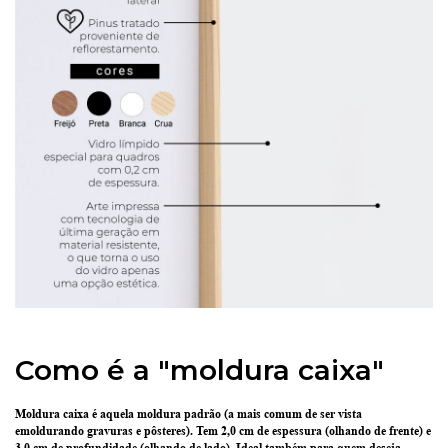
Como é a "moldura caixa"
Moldura caixa é aquela moldura padrão
(a mais comum de ser vista
emoldurando gravuras e pôsteres).
Tem 2,0 cm de espessura
(olhando de frente) e
3,0 cm de profundidade
(olhando de lado). Ideal também para quem deseja