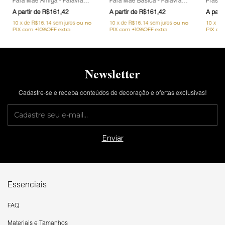
Para Mãe Amiga - Palavras,
Para Mãe Básica - Palavras,
Frase 
Homenagem, Mães
Homenagem, Mães
Fundo 
R$161,42
R$161,42
Pretas,
10
x
de
R$16,14
sem juros
10
x
de
R$16,14
sem juros
10
x
de
Newsletter
Cadastre-se e receba conteúdos de decoração e ofertas exclusivas!
Essenciais
FAQ
Materiais e Tamanhos