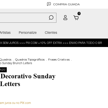
COMPRA GUIADA
0
Artistas
Personalize
Clientes
ROS >>> PIX COM +10% OFF EXTRA >>> ENVIO PARA TODO O BR
-20%OFF 
 Quadros
.
Quadros Tipográficos
.
Frases Criativas
.
o Sunday Brunch Letters
AI20
Decorativo Sunday
Letters
sem juros