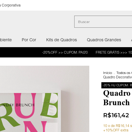
 Corporativa
biente
Por Cor
Kits de Quadros
Quadros Grandes
-20%OFF >> CUPOM: PAI20
FRETE GRÁTIS >>> 10X SEM JU
Início
.
Todos os
Quadro Decorativ
-20% HJ CUPOM: P
Quadro 
Brunch 
R$161,42
10
x de
R$16,14