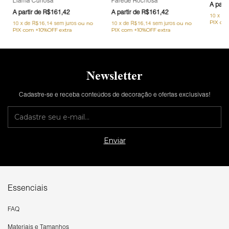
Llama Curiosa
Parede Rochosa
R$161,42
R$161,42
10
x
de
10
x
de
R$16,14
sem juros
10
x
de
R$16,14
sem juros
Newsletter
Cadastre-se e receba conteúdos de decoração e ofertas exclusivas!
Essenciais
FAQ
Materiais e Tamanhos