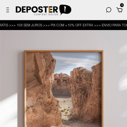
0
 >>> 10X SEM JUROS >>> PIX COM +10% OFF EXTRA >>> ENVIO PARA TODO O