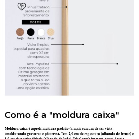
Como é a "moldura caixa"
Moldura caixa é aquela moldura padrão
(a mais comum de ser vista
emoldurando gravuras e pôsteres).
Tem 2,0 cm de espessura
(olhando de frente) e
3,0 cm de profundidade
(olhando de lado). Ideal também para quem deseja