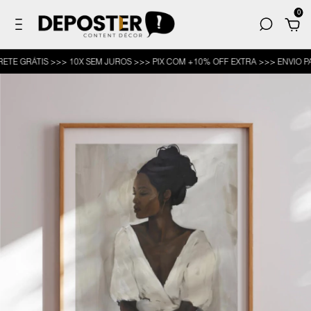
0
GRÁTIS >>> 10X SEM JUROS >>> PIX COM +10% OFF EXTRA >>> ENVIO PARA 