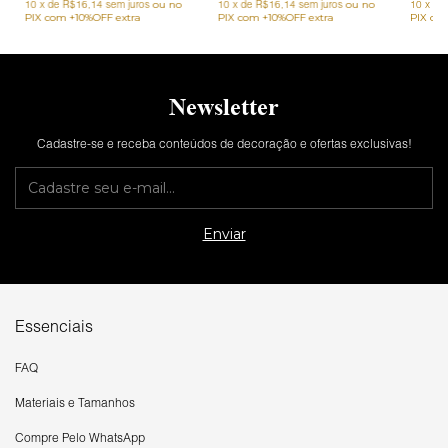
10
x
de
R$16,14
sem juros
10
x
de
R$16,14
sem juros
10
x
de
Newsletter
Cadastre-se e receba conteúdos de decoração e ofertas exclusivas!
Essenciais
FAQ
Materiais e Tamanhos
Compre Pelo WhatsApp