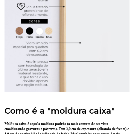
Como é a "moldura caixa"
Moldura caixa é aquela moldura padrão
(a mais comum de ser vista
emoldurando gravuras e pôsteres).
Tem 2,0 cm de espessura
(olhando de frente) e
3,0 cm de profundidade
(olhando de lado). Ideal também para quem deseja