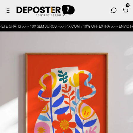
0
GRÁTIS >>> 10X SEM JUROS >>> PIX COM +10% OFF EXTRA >>> ENVIO PARA 