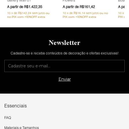
Gallery Wall 01
Flowers
Botani
R$1.422,35
R$161,42
10
x
de
R$142,24
sem juros
10
x
de
R$16,14
sem juros
10
x
de
Newsletter
Cadastre-se e receba conteúdos de decoração e ofertas exclusivas!
Essenciais
FAQ
Materiais e Tamanhos