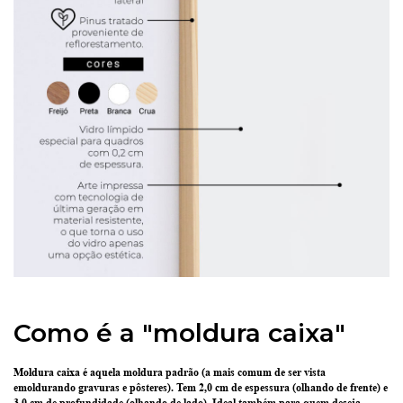
Como é a "moldura caixa"
Moldura caixa é aquela moldura padrão
(a mais comum de ser vista
emoldurando gravuras e pôsteres).
Tem 2,0 cm de espessura
(olhando de frente) e
3,0 cm de profundidade
(olhando de lado). Ideal também para quem deseja